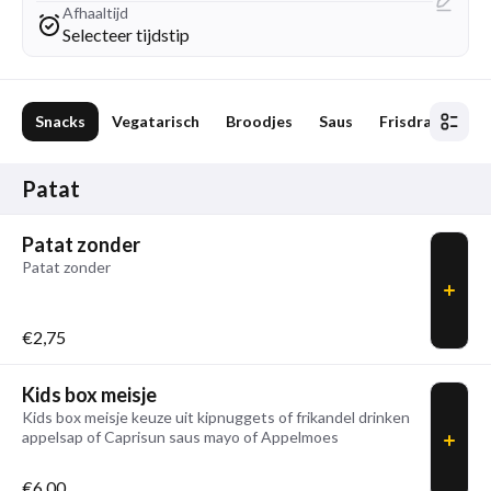
Afhaaltijd
Selecteer tijdstip
at
Snacks
Vegatarisch
Broodjes
Saus
Frisdrank
Ij
Patat
Patat zonder
Patat zonder
€2,75
Kids box meisje
Kids box meisje keuze uit kipnuggets of frikandel drinken
appelsap of Caprisun saus mayo of Appelmoes
€6,00