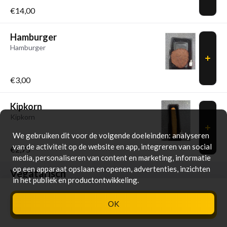
€14,00
Hamburger
Hamburger
€3,00
Kipkorn
Kipkorn
We gebruiken dit voor de volgende doeleinden: analyseren
van de activiteit op de website en app, integreren van social
€2,75
media, personaliseren van content en marketing, informatie
op een apparaat opslaan en openen, advertenties, inzichten
Vegatarisch
in het publiek en productontwikkeling.
Groentekroket
OK
Bestellen
€0,00
0
Groentekroket